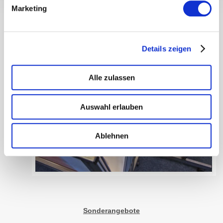
Marketing
Diebstahlsicherungen
Wandboard
Details zeigen
ARTSTORE
Alle zulassen
Buddybären
Auswahl erlauben
HERSTELLER
Aicham
Ablehnen
Nielsen
Roggenkamp
Spagl
JOBS
Sonderangebote
WIR ÜBER UNS