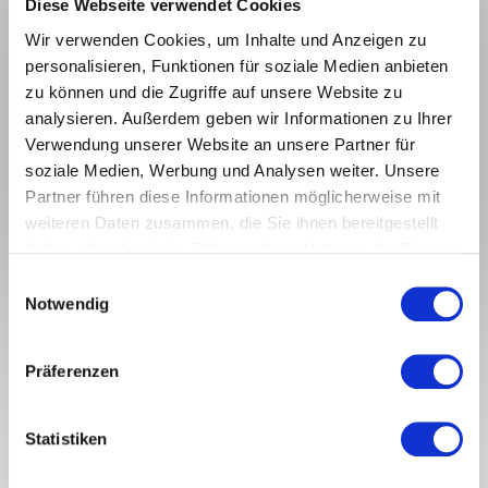
Diese Webseite verwendet Cookies
RAHMEN
Wir verwenden Cookies, um Inhalte und Anzeigen zu
personalisieren, Funktionen für soziale Medien anbieten
Alu-Wechselrahmen
zu können und die Zugriffe auf unsere Website zu
Holz-Wechselrahmen
analysieren. Außerdem geben wir Informationen zu Ihrer
Objektrahmen
Verwendung unserer Website an unsere Partner für
soziale Medien, Werbung und Analysen weiter. Unsere
Schattenfugenrahmen als Wechselrahmen
Partner führen diese Informationen möglicherweise mit
Vergolderrahmen
weiteren Daten zusammen, die Sie ihnen bereitgestellt
Kaschierungen
haben oder die sie im Rahmen Ihrer Nutzung der Dienste
Passepartouts
gesammelt haben.
Einwilligungsauswahl
Wir führen ein großes Sortiment an Kunstdrucken aller
Maßanfertigungen
Notwendig
Stilrichtungen.
Beratung
Eigene Werkstatt
Von alten Meistern, klassischer Kunst über PopArt und gegenwärtigen
Präferenzen
Künstlern
bis zur Fotografie haben wir einen großen Bestand im Geschäft vorrätig.
HÄNGUNG
Statistiken
Außerdem stehen uns mehrere tausend Bilder aus zahlreichen Katalogen
zur Auswahl, die wir kurzfristig bestellen können.
Galerieschienen